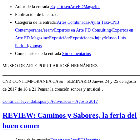
Autor de la entrada:
ExpertosenArteFDMagazine
Publicación de la entrada:
Categoría de la entrada:
Artes Combinadas
/
Ayllu Taki
/
CNB
Contemporánea
/
eeam
/
Expertos en Arte FD Consulting
/
Expertos en
Arte FD Magazine
/
Exposición
/
Exposiciones
/
Jujuy
/
Museo Luis
Perlotti
/
yungas
Comentarios de la entrada:
Sin comentarios
MUSEO DE ARTE POPULAR JOSÉ HERNÁNDEZ
______________________________________________________________
CNB CONTEMPORÁNEA CASo | SEMINARIO Jueves 24 y 25 de agosto
de 2017 de 18 a 21 Pensar la creación sonora y musical…
Continuar leyendo
Expos y Actividades – Agosto 2017
REVIEW: Caminos y Sabores, la feria del
buen comer