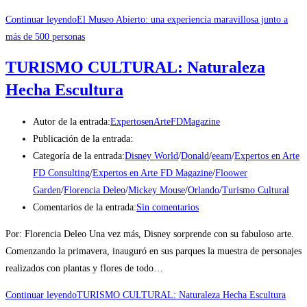
Continuar leyendo
El Museo Abierto: una experiencia maravillosa junto a
más de 500 personas
TURISMO CULTURAL: Naturaleza
Hecha Escultura
Autor de la entrada:
ExpertosenArteFDMagazine
Publicación de la entrada:
Categoría de la entrada:
Disney World
/
Donald
/
eeam
/
Expertos en Arte
FD Consulting
/
Expertos en Arte FD Magazine
/
Floower
Garden
/
Florencia Deleo
/
Mickey Mouse
/
Orlando
/
Turismo Cultural
Comentarios de la entrada:
Sin comentarios
Por: Florencia Deleo Una vez más, Disney sorprende con su fabuloso arte.
Comenzando la primavera, inauguró en sus parques la muestra de personajes
realizados con plantas y flores de todo…
Continuar leyendo
TURISMO CULTURAL: Naturaleza Hecha Escultura