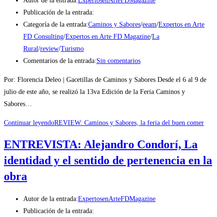
Autor de la entrada:
ExpertosenArteFDMagazine
Publicación de la entrada:
Categoría de la entrada:
Caminos y Sabores
/
eeam
/
Expertos en Arte
FD Consulting
/
Expertos en Arte FD Magazine
/
La
Rural
/
review
/
Turismo
Comentarios de la entrada:
Sin comentarios
Por: Florencia Deleo | Gacetillas de Caminos y Sabores Desde el 6 al 9 de
julio de este año, se realizó la 13va Edición de la Feria Caminos y
Sabores…
Continuar leyendo
REVIEW: Caminos y Sabores, la feria del buen comer
ENTREVISTA: Alejandro Condorí, La
identidad y el sentido de pertenencia en la
obra
Autor de la entrada:
ExpertosenArteFDMagazine
Publicación de la entrada: