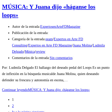
MÚSICA: Y Juana dijo «háganse los
loops»
Autor de la entrada:
ExpertosenArteFDMagazine
Publicación de la entrada:
Categoría de la entrada:
eeam
/
Expertos en Arte FD
Consulting
/
Expertos en Arte FD Magazine
/
Juana Molina
/
Ludmila
Delgado
/
Música
/
review
Comentarios de la entrada:
Sin comentarios
Por: Ludmila Delgado El hallazgo del deseado pedal del Loops Es un punto
de inflexión en la búsqueda musicalde Juana Molina, quien deseando
defender su frescura y autonomía en escena,…
Continuar leyendo
MÚSICA: Y Juana dijo «háganse los loops»
1
2