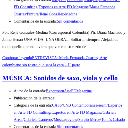
FD Consulting
/
Expertos en Arte FD Magazine
/
María Fernanda
Cuartas
/
Pintura
/
René González-Medina
Comentarios de la entrada:
Sin comentarios
Por: René González-Medina (Corresponsal Colombia) Ph: Diana Machado y
Jaime Henao UNA VIDA, UNA OBRA... Solitaria, siempre. Alejada de
todo aquello que no tuviera que ver con su razón de…
Continuar leyendo
ENTREVISTA: María Fernanda Cuartas, Arte
colombiano sin rostro que saca la cara – II parte
MÚSICA: Sonidos de saxo, viola y cello
Autor de la entrada:
ExpertosenArteFDMagazine
Publicación de la entrada:
Categoría de la entrada:
CASo
/
CNB Contemporánea
/
eeam
/
Expertos
en Arte FD Consulting
/
Expertos en Arte FD Magazine
/
Gabriela
Areal
/
Gabriela Canteros
/
Música
/
review
/
Sergio Merce
/
Tomás Cabado
Comentarios de la entrada:
Sin comentarios