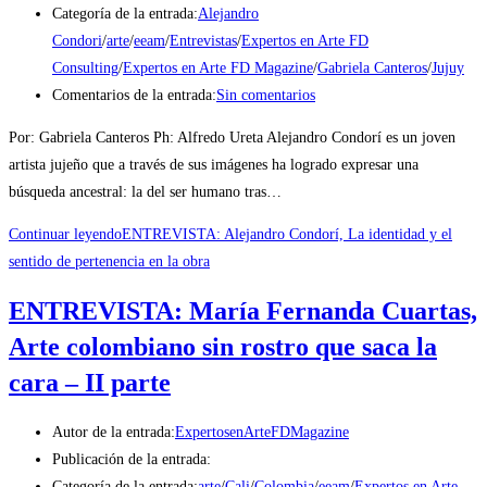
Categoría de la entrada:
Alejandro
Condori
/
arte
/
eeam
/
Entrevistas
/
Expertos en Arte FD
Consulting
/
Expertos en Arte FD Magazine
/
Gabriela Canteros
/
Jujuy
Comentarios de la entrada:
Sin comentarios
Por: Gabriela Canteros Ph: Alfredo Ureta Alejandro Condorí es un joven
artista jujeño que a través de sus imágenes ha logrado expresar una
búsqueda ancestral: la del ser humano tras…
Continuar leyendo
ENTREVISTA: Alejandro Condorí, La identidad y el
sentido de pertenencia en la obra
ENTREVISTA: María Fernanda Cuartas,
Arte colombiano sin rostro que saca la
cara – II parte
Autor de la entrada:
ExpertosenArteFDMagazine
Publicación de la entrada:
Categoría de la entrada:
arte
/
Cali
/
Colombia
/
eeam
/
Expertos en Arte