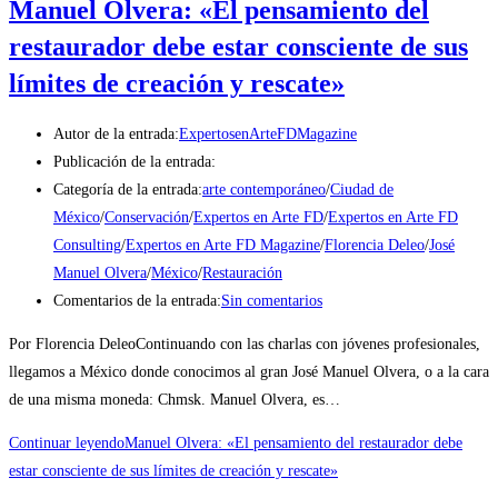
Manuel Olvera: «El pensamiento del
restaurador debe estar consciente de sus
límites de creación y rescate»
Autor de la entrada:
ExpertosenArteFDMagazine
Publicación de la entrada:
Categoría de la entrada:
arte contemporáneo
/
Ciudad de
México
/
Conservación
/
Expertos en Arte FD
/
Expertos en Arte FD
Consulting
/
Expertos en Arte FD Magazine
/
Florencia Deleo
/
José
Manuel Olvera
/
México
/
Restauración
Comentarios de la entrada:
Sin comentarios
Por Florencia DeleoContinuando con las charlas con jóvenes profesionales,
llegamos a México donde conocimos al gran José Manuel Olvera, o a la cara
de una misma moneda: Chmsk. Manuel Olvera, es…
Continuar leyendo
Manuel Olvera: «El pensamiento del restaurador debe
estar consciente de sus límites de creación y rescate»