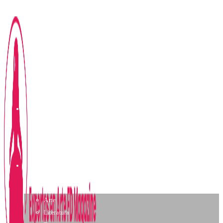
Ir al contenido
Home
Notas
Arte
Literatura