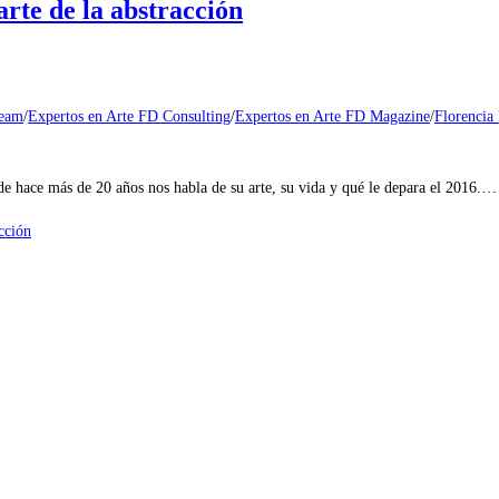
e de la abstracción
eam
/
Expertos en Arte FD Consulting
/
Expertos en Arte FD Magazine
/
Florencia
de hace más de 20 años nos habla de su arte, su vida y qué le depara el 2016.…
cción