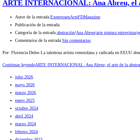
ARTE INTERNACIONAL: Ana Abreu, el art
Autor de la entrada:
ExpertosenArteFDMagazine
Publicación de la entrada:
Categoría de la entrada:
abstración
/
Ana Abreu
/
arte pintura entrevistas
/
e
Comentarios de la entrada:
Sin comentarios
Por: Florencia Deleo La talentosa artista venezolana y radicada en EEUU des
Continuar leyendo
ARTE INTERNACIONAL: Ana Abreu, el arte de la abstra
julio 2026
mayo 2026
marzo 2026
enero 2025
octubre 2024
abril 2024
marzo 2024
febrero 2024
diciembre 2023