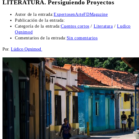
LITERATURA. Persiguiendo Proyectos
Autor de la entrada:
ExpertosenArteFDMagazine
Publicación de la entrada:
Categoría de la entrada:
Cuentos cortos
/
Literatura
/
Ludico
Ognimod
Comentarios de la entrada:
Sin comentarios
Por.
Lúdico Ognimod