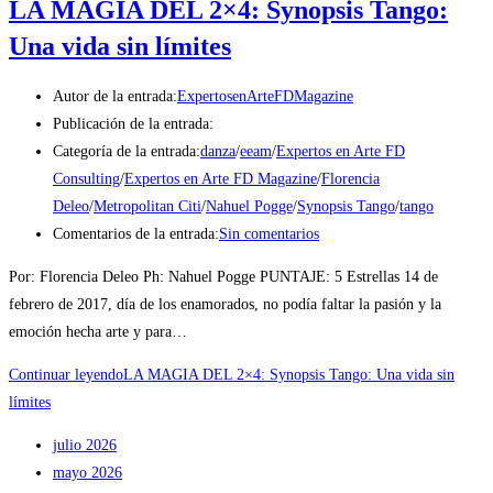
LA MAGIA DEL 2×4: Synopsis Tango:
Una vida sin límites
Autor de la entrada:
ExpertosenArteFDMagazine
Publicación de la entrada:
Categoría de la entrada:
danza
/
eeam
/
Expertos en Arte FD
Consulting
/
Expertos en Arte FD Magazine
/
Florencia
Deleo
/
Metropolitan Citi
/
Nahuel Pogge
/
Synopsis Tango
/
tango
Comentarios de la entrada:
Sin comentarios
Por: Florencia Deleo Ph: Nahuel Pogge PUNTAJE: 5 Estrellas 14 de
febrero de 2017, día de los enamorados, no podía faltar la pasión y la
emoción hecha arte y para…
Continuar leyendo
LA MAGIA DEL 2×4: Synopsis Tango: Una vida sin
límites
julio 2026
mayo 2026