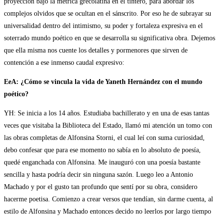
proyección bajo la métrica grecolatina en el tintero, para abordar los
complejos olvidos que se ocultan en el sánscrito. Por eso he de subrayar su
universalidad dentro del intimismo, su poder y fortaleza expresiva en el
soterrado mundo poético en que se desarrolla su significativa obra. Dejemos
que ella misma nos cuente los detalles y pormenores que sirven de
contención a ese inmenso caudal expresivo:
EeA: ¿Cómo se vincula la vida de Yaneth Hernández con el mundo
poético?
YH: Se inicia a los 14 años. Estudiaba bachillerato y en una de esas tantas
veces que visitaba la Biblioteca del Estado, llamó mi atención un tomo con
las obras completas de Alfonsina Storni, el cual leí con suma curiosidad,
debo confesar que para ese momento no sabía en lo absoluto de poesía,
quedé enganchada con Alfonsina. Me inauguró con una poesía bastante
sencilla y hasta podría decir sin ninguna sazón. Luego leo a Antonio
Machado y por el gusto tan profundo que sentí por su obra, considero
hacerme poetisa. Comienzo a crear versos que tendían, sin darme cuenta, al
estilo de Alfonsina y Machado entonces decido no leerlos por largo tiempo