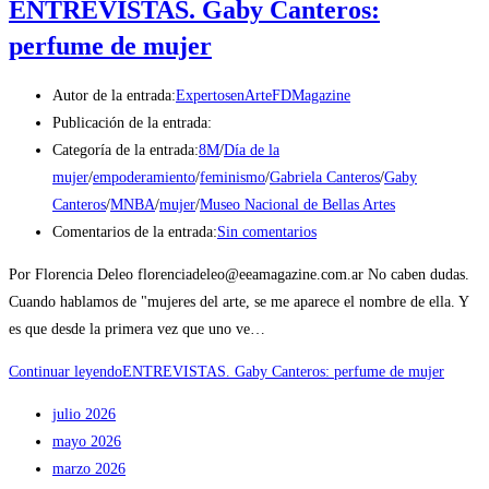
ENTREVISTAS. Gaby Canteros:
perfume de mujer
Autor de la entrada:
ExpertosenArteFDMagazine
Publicación de la entrada:
Categoría de la entrada:
8M
/
Día de la
mujer
/
empoderamiento
/
feminismo
/
Gabriela Canteros
/
Gaby
Canteros
/
MNBA
/
mujer
/
Museo Nacional de Bellas Artes
Comentarios de la entrada:
Sin comentarios
Por Florencia Deleo florenciadeleo@eeamagazine.com.ar No caben dudas.
Cuando hablamos de "mujeres del arte, se me aparece el nombre de ella. Y
es que desde la primera vez que uno ve…
Continuar leyendo
ENTREVISTAS. Gaby Canteros: perfume de mujer
julio 2026
mayo 2026
marzo 2026