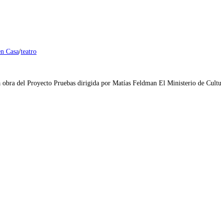
en Casa
/
teatro
 la obra del Proyecto Pruebas dirigida por Matías Feldman El Ministerio de Cul