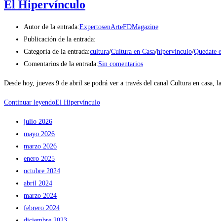
El Hipervínculo
Autor de la entrada:
ExpertosenArteFDMagazine
Publicación de la entrada:
Categoría de la entrada:
cultura
/
Cultura en Casa
/
hipervínculo
/
Quedate 
Comentarios de la entrada:
Sin comentarios
Desde hoy, jueves 9 de abril se podrá ver a través del canal Cultura en casa,
Continuar leyendo
El Hipervínculo
julio 2026
mayo 2026
marzo 2026
enero 2025
octubre 2024
abril 2024
marzo 2024
febrero 2024
diciembre 2023