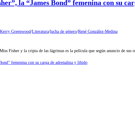
sher”, la “James Bond” femenina con su carg
Kerry Greenwood
/
Literatura
/
lucha de género
/
René González-Medina
 cripta de las lágrimas es la película que según anuncio de sus realiz
 Bond” femenina con su carga de adrenalina y libido