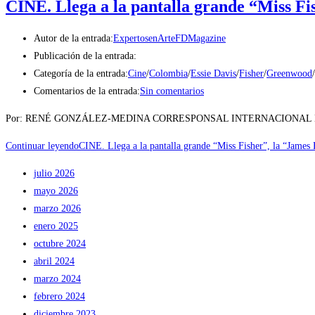
CINE. Llega a la pantalla grande “Miss Fi
Autor de la entrada:
ExpertosenArteFDMagazine
Publicación de la entrada:
Categoría de la entrada:
Cine
/
Colombia
/
Essie Davis
/
Fisher
/
Greenwood
/
Comentarios de la entrada:
Sin comentarios
Por: RENÉ GONZÁLEZ-MEDINA CORRESPONSAL INTERNACIONAL Miss Fisher y la
Continuar leyendo
CINE. Llega a la pantalla grande “Miss Fisher”, la “James
julio 2026
mayo 2026
marzo 2026
enero 2025
octubre 2024
abril 2024
marzo 2024
febrero 2024
diciembre 2023