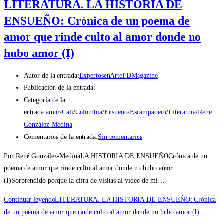
LITERATURA. LA HISTORIA DE
ENSUEÑO: Crónica de un poema de
amor que rinde culto al amor donde no
hubo amor (I)
Autor de la entrada:
ExpertosenArteFDMagazine
Publicación de la entrada:
Categoría de la
entrada:
amor
/
Cali
/
Colombia
/
Ensueño
/
Escampadero
/
Literatura
/
René
González-Medina
Comentarios de la entrada:
Sin comentarios
Por René González-MedinaLA HISTORIA DE ENSUEÑOCrónica de un
poema de amor que rinde culto al amor donde no hubo amor
(I)Sorprendido porque la cifra de visitas al vídeo de mi…
Continuar leyendo
LITERATURA. LA HISTORIA DE ENSUEÑO: Crónica
de un poema de amor que rinde culto al amor donde no hubo amor (I)